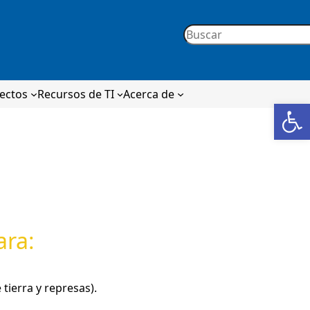
yectos
Recursos de TI
Acerca de
Op
ara:
tierra y represas).