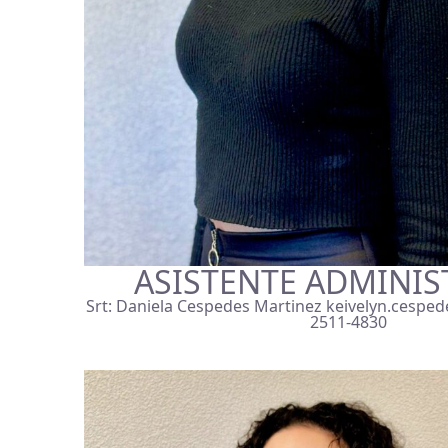
ASISTENTE ADMINIS
Srt: Daniela Cespedes Martinez keivelyn.cesped
2511-4830