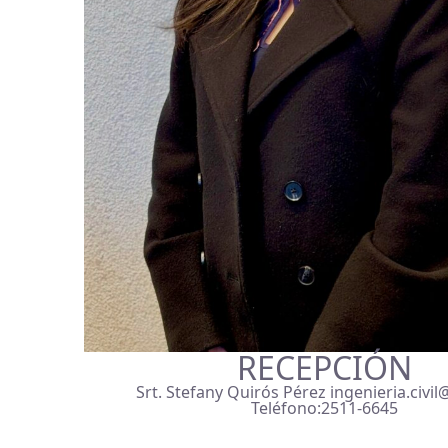
RECEPCIÓN
Srt. Stefany Quirós Pérez ingenieria.civil
Teléfono:2511-6645