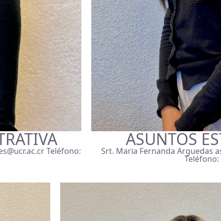
TRATIVA
ASUNTOS ES
es@ucr.ac.cr Teléfono:
Srt. Maria Fernanda Arguedas as
Teléfono: