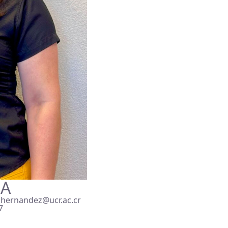
IA
a.hernandez@ucr.ac.cr
7