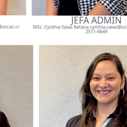
JEFA ADMIN
@ucr.ac.cr
MSc. Cynthia Salas Retana cynthia.salas@ucr
2511-6649