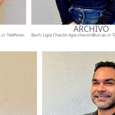
ARCHIVO
.cr Teléfono:
Bach. Ligia Chacón ligia.chacon@ucr.ac.cr 