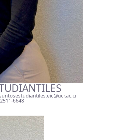
TUDIANTILES
untosestudiantiles.eic@ucr.ac.cr
 2511-6648